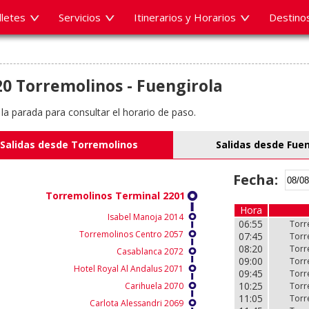
lletes
Servicios
Itinerarios y Horarios
Destino
0 Torremolinos - Fuengirola
 la parada para consultar el horario de paso.
Salidas desde Torremolinos
Salidas desde Fuen
Fecha:
Torremolinos Terminal 2201
Hora
Hora
Isabel Manoja 2014
06:55
06:55
Torr
Torr
Torremolinos Centro 2057
07:45
07:45
Torr
Torr
08:20
08:20
Torr
Torr
Casablanca 2072
09:00
09:00
Torr
Torr
Hotel Royal Al Andalus 2071
09:45
09:45
Torr
Torr
10:25
10:25
Carihuela 2070
Torr
Torr
11:05
11:05
Torr
Torr
Carlota Alessandri 2069