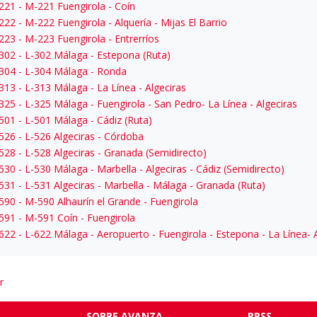
221
- M-221 Fuengirola - Coín
222
- M-222 Fuengirola - Alquería - Mijas El Barrio
223
- M-223 Fuengirola - Entrerríos
302
- L-302 Málaga - Estepona (Ruta)
304
- L-304 Málaga - Ronda
313
- L-313 Málaga - La Línea - Algeciras
325
- L-325 Málaga - Fuengirola - San Pedro- La Línea - Algeciras
501
- L-501 Málaga - Cádiz (Ruta)
526
- L-526 Algeciras - Córdoba
528
- L-528 Algeciras - Granada (Semidirecto)
530
- L-530 Málaga - Marbella - Algeciras - Cádiz (Semidirecto)
531
- L-531 Algeciras - Marbella - Málaga - Granada (Ruta)
590
- M-590 Alhaurín el Grande - Fuengirola
591
- M-591 Coín - Fuengirola
622
- L-622 Málaga - Aeropuerto - Fuengirola - Estepona - La Línea- 
r
SOBRE AVANZA
RRSS