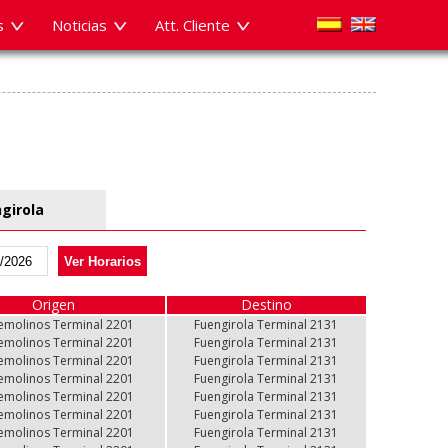
s
Noticias
Att. Cliente
girola
Ver Horarios
Origen
Desde
Destino
Hasta
emolinos Terminal 2201
emolinos Terminal 2201
Fuengirola Terminal 2131
Fuengirola Terminal 2131
emolinos Terminal 2201
emolinos Terminal 2201
Fuengirola Terminal 2131
Fuengirola Terminal 2131
emolinos Terminal 2201
emolinos Terminal 2201
Fuengirola Terminal 2131
Fuengirola Terminal 2131
emolinos Terminal 2201
emolinos Terminal 2201
Fuengirola Terminal 2131
Fuengirola Terminal 2131
emolinos Terminal 2201
emolinos Terminal 2201
Fuengirola Terminal 2131
Fuengirola Terminal 2131
emolinos Terminal 2201
emolinos Terminal 2201
Fuengirola Terminal 2131
Fuengirola Terminal 2131
emolinos Terminal 2201
emolinos Terminal 2201
Fuengirola Terminal 2131
Fuengirola Terminal 2131