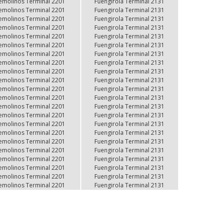
emolinos Terminal 2201
emolinos Terminal 2201
Fuengirola Terminal 2131
Fuengirola Terminal 2131
emolinos Terminal 2201
emolinos Terminal 2201
Fuengirola Terminal 2131
Fuengirola Terminal 2131
emolinos Terminal 2201
emolinos Terminal 2201
Fuengirola Terminal 2131
Fuengirola Terminal 2131
emolinos Terminal 2201
emolinos Terminal 2201
Fuengirola Terminal 2131
Fuengirola Terminal 2131
emolinos Terminal 2201
emolinos Terminal 2201
Fuengirola Terminal 2131
Fuengirola Terminal 2131
emolinos Terminal 2201
emolinos Terminal 2201
Fuengirola Terminal 2131
Fuengirola Terminal 2131
emolinos Terminal 2201
emolinos Terminal 2201
Fuengirola Terminal 2131
Fuengirola Terminal 2131
emolinos Terminal 2201
emolinos Terminal 2201
Fuengirola Terminal 2131
Fuengirola Terminal 2131
emolinos Terminal 2201
emolinos Terminal 2201
Fuengirola Terminal 2131
Fuengirola Terminal 2131
emolinos Terminal 2201
emolinos Terminal 2201
Fuengirola Terminal 2131
Fuengirola Terminal 2131
emolinos Terminal 2201
emolinos Terminal 2201
Fuengirola Terminal 2131
Fuengirola Terminal 2131
emolinos Terminal 2201
emolinos Terminal 2201
Fuengirola Terminal 2131
Fuengirola Terminal 2131
emolinos Terminal 2201
emolinos Terminal 2201
Fuengirola Terminal 2131
Fuengirola Terminal 2131
emolinos Terminal 2201
emolinos Terminal 2201
Fuengirola Terminal 2131
Fuengirola Terminal 2131
emolinos Terminal 2201
emolinos Terminal 2201
Fuengirola Terminal 2131
Fuengirola Terminal 2131
emolinos Terminal 2201
emolinos Terminal 2201
Fuengirola Terminal 2131
Fuengirola Terminal 2131
emolinos Terminal 2201
emolinos Terminal 2201
Fuengirola Terminal 2131
Fuengirola Terminal 2131
emolinos Terminal 2201
emolinos Terminal 2201
Fuengirola Terminal 2131
Fuengirola Terminal 2131
emolinos Terminal 2201
emolinos Terminal 2201
Fuengirola Terminal 2131
Fuengirola Terminal 2131
emolinos Terminal 2201
emolinos Terminal 2201
Fuengirola Terminal 2131
Fuengirola Terminal 2131
emolinos Terminal 2201
emolinos Terminal 2201
Fuengirola Terminal 2131
Fuengirola Terminal 2131
emolinos Terminal 2201
emolinos Terminal 2201
Fuengirola Terminal 2131
Fuengirola Terminal 2131