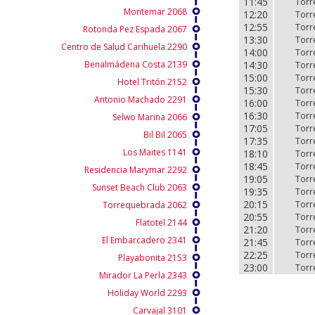
11:45
11:45
Torr
Torr
Montemar 2068
12:20
12:20
Torr
Torr
12:55
12:55
Torr
Torr
Rotonda Pez Espada 2067
13:30
13:30
Torr
Torr
Centro de Salud Carihuela 2290
14:00
14:00
Torr
Torr
Benalmádena Costa 2139
14:30
14:30
Torr
Torr
15:00
15:00
Torr
Torr
Hotel Tritón 2152
15:30
15:30
Torr
Torr
Antonio Machado 2291
16:00
16:00
Torr
Torr
16:30
16:30
Torr
Torr
Selwo Marina 2066
17:05
17:05
Torr
Torr
Bil Bil 2065
17:35
17:35
Torr
Torr
Los Maites 1141
18:10
18:10
Torr
Torr
18:45
18:45
Torr
Torr
Residencia Marymar 2292
19:05
19:05
Torr
Torr
Sunset Beach Club 2063
19:35
19:35
Torr
Torr
20:15
20:15
Torr
Torr
Torrequebrada 2062
20:55
20:55
Torr
Torr
Flatotel 2144
21:20
21:20
Torr
Torr
El Embarcadero 2341
21:45
21:45
Torr
Torr
22:25
22:25
Torr
Torr
Playabonita 2153
23:00
23:00
Torr
Torr
Mirador La Perla 2343
Holiday World 2293
Carvajal 3101