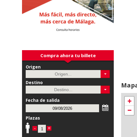
Compra ahora tu billete
Origen
Destino
Map
+
Fecha de salida
−
Plazas
-
+