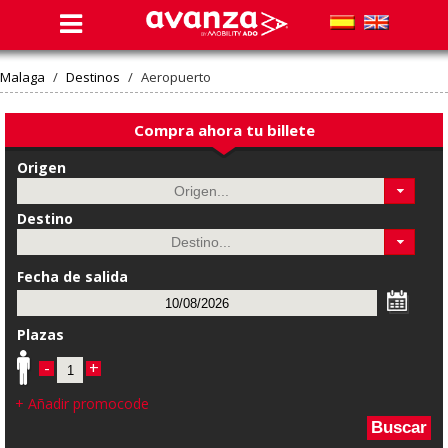
Malaga
/
Destinos
/
Aeropuerto
Compra ahora tu billete
Origen
Destino
Fecha de salida
Plazas
-
+
+ Añadir promocode
Buscar