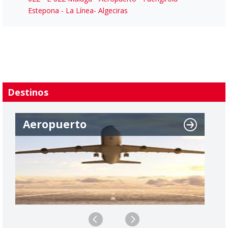
Estepona - La Línea- Algeciras
Destinos
Aeropuerto
A