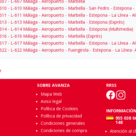
607
- L-607 Málaga - Aeropuerto - Marbella
610
- L-610 Málaga - Aeropuerto - Marbella - San Pedro - Estepona -
611
- L-611 Málaga - Aeropuerto - Marbella - Estepona - La Línea - Al
613
- L-613 Málaga - Aeropuerto - Marbella - Estepona (Exprés)
614
- L-614 Málaga - Aeropuerto - Marbella - Estepona (Multimedia)
616
- L-616 Málaga - Aeropuerto - Marbella (Exprés)
617
- L-617 Málaga - Aeropuerto - Marbella - Estepona - La Línea - Al
622
- L-622 Málaga - Aeropuerto - Fuengirola - Estepona - La Línea- 
r
SOBRE AVANZA
RRSS
Mapa Web
Aviso legal
Política de Cookies
INFORMACIÓ
Política de privacidad
955 038 6
148
Condiciones generales
Condiciones de compra
Atención al c