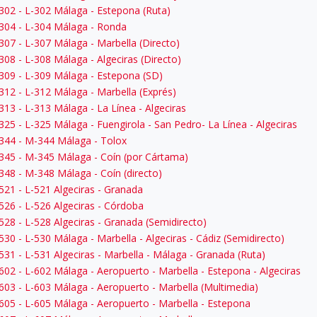
302
- L-302 Málaga - Estepona (Ruta)
304
- L-304 Málaga - Ronda
307
- L-307 Málaga - Marbella (Directo)
308
- L-308 Málaga - Algeciras (Directo)
309
- L-309 Málaga - Estepona (SD)
312
- L-312 Málaga - Marbella (Exprés)
313
- L-313 Málaga - La Línea - Algeciras
325
- L-325 Málaga - Fuengirola - San Pedro- La Línea - Algeciras
344
- M-344 Málaga - Tolox
345
- M-345 Málaga - Coín (por Cártama)
348
- M-348 Málaga - Coín (directo)
521
- L-521 Algeciras - Granada
526
- L-526 Algeciras - Córdoba
528
- L-528 Algeciras - Granada (Semidirecto)
530
- L-530 Málaga - Marbella - Algeciras - Cádiz (Semidirecto)
531
- L-531 Algeciras - Marbella - Málaga - Granada (Ruta)
602
- L-602 Málaga - Aeropuerto - Marbella - Estepona - Algeciras
603
- L-603 Málaga - Aeropuerto - Marbella (Multimedia)
605
- L-605 Málaga - Aeropuerto - Marbella - Estepona