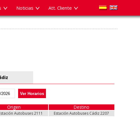
s
Noticias
Att. Cliente
ádiz
Ver Horarios
Origen
Desde
Destino
Hasta
Estación Autobuses 2111
Estación Autobuses 2111
Estación Autobuses Cádiz 2207
Estación Autobuses Cádiz 2207