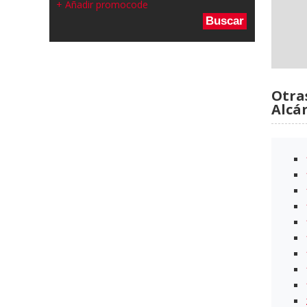
+ Añadir promocode
Buscar
Otra
Alcá