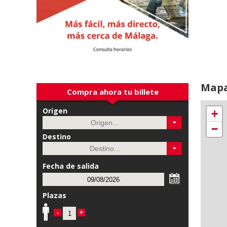
Map
Compra ahora tu billete
Origen
+
−
Destino
Fecha de salida
Plazas
-
+