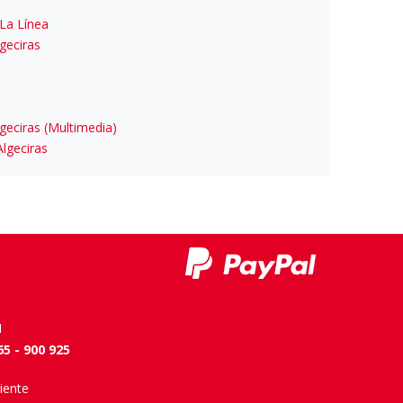
 La Línea
geciras
geciras (Multimedia)
Algeciras
N
65 - 900 925
liente