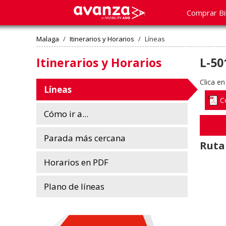
Comprar Bi
Malaga
/
Itinerarios y Horarios
/
Líneas
Itinerarios y Horarios
L-50
Clica en
Líneas
C
Cómo ir a...
Parada más cercana
Ruta
Horarios en PDF
Plano de líneas