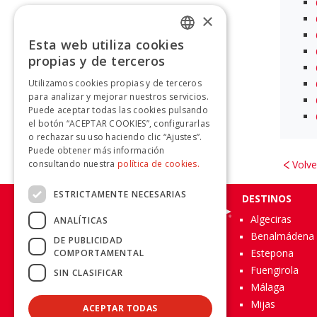
×
Esta web utiliza cookies
SPANISH
propias y de terceros
SPANISH
Utilizamos cookies propias y de terceros
para analizar y mejorar nuestros servicios.
Puede aceptar todas las cookies pulsando
el botón “ACEPTAR COOKIES”, configurarlas
o rechazar su uso haciendo clic “Ajustes”.
Puede obtener más información
consultando nuestra
política de cookies.
Volve
ESTRICTAMENTE NECESARIAS
DESTINOS
Algeciras
ANALÍTICAS
Benalmádena
DE PUBLICIDAD
Acerca de Avanza Grupo
Estepona
COMPORTAMENTAL
Fuengirola
SIN CLASIFICAR
Málaga
Mijas
ACEPTAR TODAS