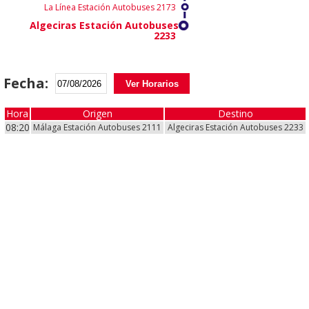
La Línea Estación Autobuses 2173
Algeciras Estación Autobuses
2233
Fecha:
Ver Horarios
Hora
Hora
Origen
Desde
Destino
Hasta
08:20
08:20
Málaga Estación Autobuses 2111
Málaga Estación Autobuses 2111
Algeciras Estación Autobuses 2233
Algeciras Estación Autobuses 2233