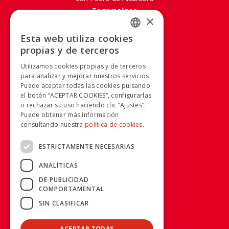
Torremolinos
×
SOBRE AVANZA
Esta web utiliza cookies
SPANISH
propias y de terceros
Mapa Web
SPANISH
Aviso legal
Utilizamos cookies propias y de terceros
Política de Cookies
para analizar y mejorar nuestros servicios.
Puede aceptar todas las cookies pulsando
Política de privacidad
el botón “ACEPTAR COOKIES”, configurarlas
Condiciones generales
o rechazar su uso haciendo clic “Ajustes”.
Condiciones de compra
Puede obtener más información
Calidad y Medio Ambiente
consultando nuestra
política de cookies.
Canal Ético
ESTRICTAMENTE NECESARIAS
RRSS
ANALÍTICAS
DE PUBLICIDAD
COMPORTAMENTAL
INFORMACIÓN
SIN CLASIFICAR
955 038 665 - 900 925 148
ACEPTAR TODAS