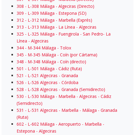
308
- L-308 Málaga - Algeciras (Directo)
309
- L-309 Málaga - Estepona (SD)
312
- L-312 Málaga - Marbella (Exprés)
313
- L-313 Málaga - La Línea - Algeciras
325
- L-325 Málaga - Fuengirola - San Pedro- La
Línea - Algeciras
344
- M-344 Málaga - Tolox
345
- M-345 Málaga - Coín (por Cártama)
348
- M-348 Málaga - Coín (directo)
501
- L-501 Málaga - Cádiz (Ruta)
521
- L-521 Algeciras - Granada
526
- L-526 Algeciras - Córdoba
528
- L-528 Algeciras - Granada (Semidirecto)
530
- L-530 Málaga - Marbella - Algeciras - Cádiz
(Semidirecto)
531
- L-531 Algeciras - Marbella - Málaga - Granada
(Ruta)
602
- L-602 Málaga - Aeropuerto - Marbella -
Estepona - Algeciras