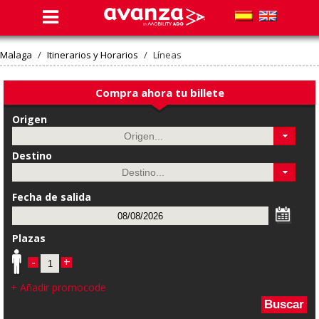
Malaga
/
Itinerarios y Horarios
/
Líneas
Compra ahora tu billete
Origen
Destino
Fecha de salida
Plazas
-
+
+ Añadir promocode
Buscar