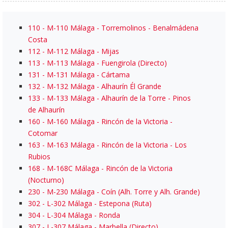
110
- M-110 Málaga - Torremolinos - Benalmádena
Costa
112
- M-112 Málaga - Mijas
113
- M-113 Málaga - Fuengirola (Directo)
131
- M-131 Málaga - Cártama
132
- M-132 Málaga - Alhaurín Él Grande
133
- M-133 Málaga - Alhaurín de la Torre - Pinos
de Alhaurín
160
- M-160 Málaga - Rincón de la Victoria -
Cotomar
163
- M-163 Málaga - Rincón de la Victoria - Los
Rubios
168
- M-168C Málaga - Rincón de la Victoria
(Nocturno)
230
- M-230 Málaga - Coín (Alh. Torre y Alh. Grande)
302
- L-302 Málaga - Estepona (Ruta)
304
- L-304 Málaga - Ronda
307
- L-307 Málaga - Marbella (Directo)