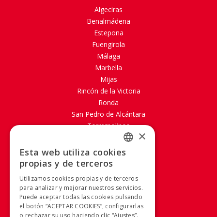
Algeciras
Benalmádena
Estepona
Fuengirola
Málaga
Marbella
Mijas
Rincón de la Victoria
Ronda
San Pedro de Alcántara
Torremolinos
×
ABOUT PORTILLO
Esta web utiliza cookies
SPANISH
propias y de terceros
Site map
SPANISH
Aviso legal
Utilizamos cookies propias y de terceros
Política de Cookies
para analizar y mejorar nuestros servicios.
Puede aceptar todas las cookies pulsando
Política de privacidad
el botón “ACEPTAR COOKIES”, configurarlas
Condiciones Generales
o rechazar su uso haciendo clic “Ajustes”.