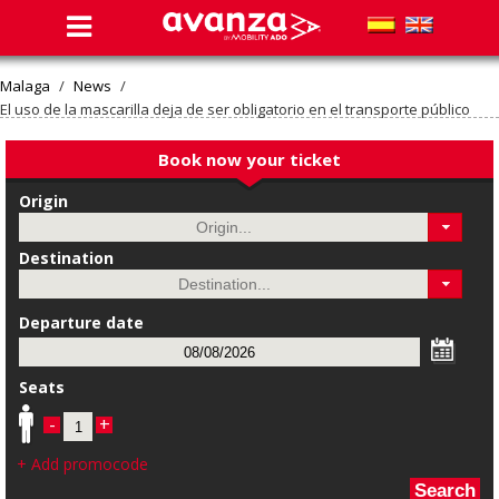
Malaga
/
News
/
El uso de la mascarilla deja de ser obligatorio en el transporte público
Book now your ticket
Origin
Destination
Departure date
Seats
-
+
+ Add promocode
Search