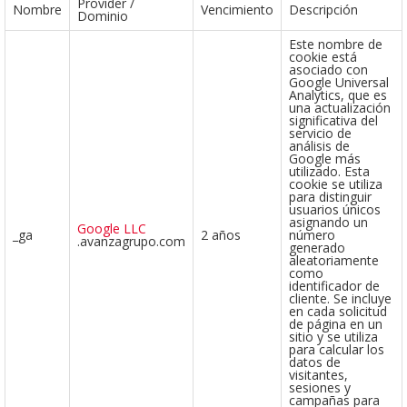
Provider /
Nombre
Vencimiento
Descripción
Dominio
Este nombre de
cookie está
asociado con
Google Universal
Analytics, que es
una actualización
significativa del
servicio de
análisis de
Google más
utilizado. Esta
cookie se utiliza
para distinguir
usuarios únicos
asignando un
Google LLC
_ga
2 años
número
.avanzagrupo.com
generado
aleatoriamente
como
identificador de
cliente. Se incluye
en cada solicitud
de página en un
sitio y se utiliza
para calcular los
datos de
visitantes,
sesiones y
campañas para