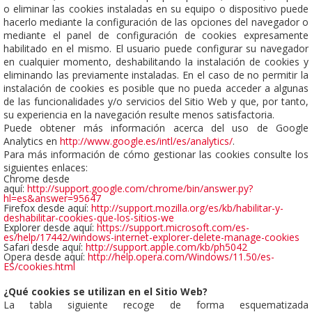
o eliminar las cookies instaladas en su equipo o dispositivo puede
hacerlo mediante la configuración de las opciones del navegador o
mediante el panel de configuración de cookies expresamente
habilitado en el mismo. El usuario puede configurar su navegador
en cualquier momento, deshabilitando la instalación de cookies y
eliminando las previamente instaladas. En el caso de no permitir la
instalación de cookies es posible que no pueda acceder a algunas
de las funcionalidades y/o servicios del Sitio Web y que, por tanto,
su experiencia en la navegación resulte menos satisfactoria.
Puede obtener más información acerca del uso de Google
Analytics en
http://www.google.es/intl/es/analytics/
.
Para más información de cómo gestionar las cookies consulte los
siguientes enlaces:
Chrome desde
aquí:
http://support.google.com/chrome/bin/answer.py?
hl=es&answer=95647
Firefox desde aquí:
http://support.mozilla.org/es/kb/habilitar-y-
deshabilitar-cookies-que-los-sitios-we
Explorer desde aquí:
https://support.microsoft.com/es-
es/help/17442/windows-internet-explorer-delete-manage-cookies
Safari desde aquí:
http://support.apple.com/kb/ph5042
Opera desde aquí:
http://help.opera.com/Windows/11.50/es-
ES/cookies.html
¿Qué cookies se utilizan en el Sitio Web?
La tabla siguiente recoge de forma esquematizada