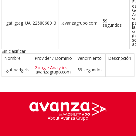
E
e
G
An
se
59
_gat_gtag_UA_22588680_3
.avanzagrupo.com
pa
segundos
la
so
(t
so
ac
Sin clasificar
Nombre
Provider / Dominio
Vencimiento
Descripción
Google Analytics
_gat_widgets
59 segundos
.avanzagrupo.com
About Avanza Grupo