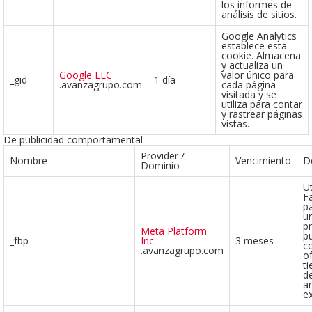
los informes de
análisis de sitios.
Google Analytics
establece esta
cookie. Almacena
y actualiza un
Google LLC
valor único para
_gid
1 día
.avanzagrupo.com
cada página
visitada y se
utiliza para contar
y rastrear páginas
vistas.
De publicidad comportamental
Provider /
Nombre
Vencimiento
D
Dominio
Ut
F
p
u
p
Meta Platform
pu
_fbp
Inc.
3 meses
c
.avanzagrupo.com
o
t
d
a
e