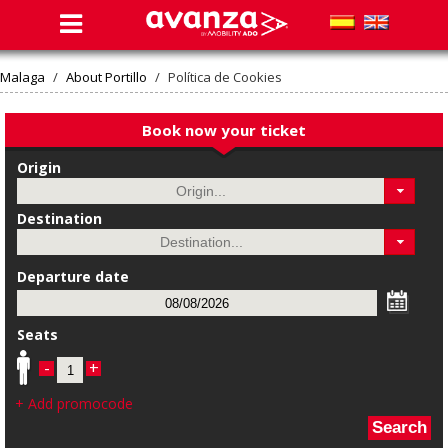
Malaga
/
About Portillo
/
Política de Cookies
Book now your ticket
Origin
Destination
Departure date
Seats
-
+
+ Add promocode
Search