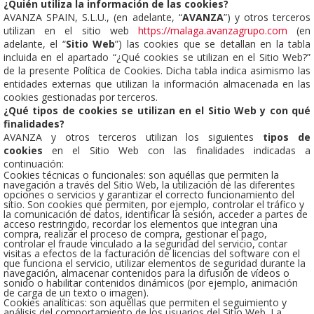
¿Quién utiliza la información de las cookies?
AVANZA SPAIN, S.L.U., (en adelante, “
AVANZA
”) y otros terceros
utilizan en el sitio web
https://malaga.avanzagrupo.com
(en
adelante, el “
Sitio Web
”) las cookies que se detallan en la tabla
incluida en el apartado “¿Qué cookies se utilizan en el Sitio Web?”
de la presente Política de Cookies. Dicha tabla indica asimismo las
entidades externas que utilizan la información almacenada en las
cookies gestionadas por terceros.
¿Qué tipos de cookies se utilizan en el Sitio Web y con qué
finalidades?
AVANZA y otros terceros utilizan los siguientes
tipos de
cookies
en el Sitio Web con las finalidades indicadas a
continuación:
Cookies técnicas o funcionales: son aquéllas que permiten la
navegación a través del Sitio Web, la utilización de las diferentes
opciones o servicios y garantizar el correcto funcionamiento del
sitio. Son cookies que permiten, por ejemplo, controlar el tráfico y
la comunicación de datos, identificar la sesión, acceder a partes de
acceso restringido, recordar los elementos que integran una
compra, realizar el proceso de compra, gestionar el pago,
controlar el fraude vinculado a la seguridad del servicio, contar
visitas a efectos de la facturación de licencias del software con el
que funciona el servicio, utilizar elementos de seguridad durante la
navegación, almacenar contenidos para la difusión de vídeos o
sonido o habilitar contenidos dinámicos (por ejemplo, animación
de carga de un texto o imagen).
Cookies analíticas: son aquéllas que permiten el seguimiento y
análisis del comportamiento de los usuarios del Sitio Web. La