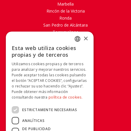
Marbella
Rincón de la Victoria
Ronda
San Pedro de Alcántara
Torremolinos
×
SOBRE AVANZA
Esta web utiliza cookies
SPANISH
propias y de terceros
Mapa Web
SPANISH
Aviso legal
Utilizamos cookies propias y de terceros
Política de Cookies
para analizar y mejorar nuestros servicios.
Puede aceptar todas las cookies pulsando
Política de privacidad
el botón “ACEPTAR COOKIES”, configurarlas
Condiciones generales
o rechazar su uso haciendo clic “Ajustes”.
Condiciones de compra
Puede obtener más información
Calidad y Medio Ambiente
consultando nuestra
política de cookies.
Canal Ético
ESTRICTAMENTE NECESARIAS
RRSS
ANALÍTICAS
DE PUBLICIDAD