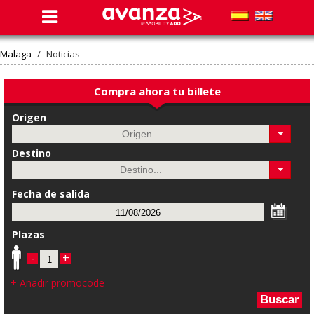
Malaga
/
Noticias
Compra ahora tu billete
Origen
Destino
Fecha de salida
Plazas
-
+
+ Añadir promocode
Buscar